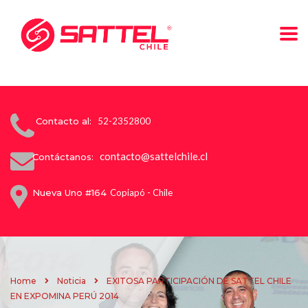
Contacto al:
52-2352800
contacto@sattelchile.cl
Contáctanos:
Nueva Uno #164
Copiapó - Chile
Home
Noticia
EXITOSA PARTICIPACIÓN DE SATTEL CHILE
EN EXPOMINA PERÚ 2014