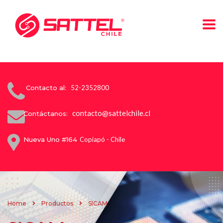
Contacto al:
52-2352800
contacto@sattelchile.cl
Contáctanos:
Nueva Uno #164
Copiapó - Chile
Home
Productos
SICAM