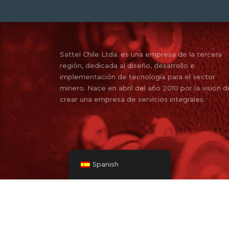
Sattel Chile Ltda. es una empresa de la tercera
región, dedicada al diseño, desarrollo e
implementación de tecnología para el sector
minero. Nace en abril del año 2010 por la visión d
crear una empresa de servicios integrales.
Spanish
© 2010 -
2026 | Todos Los Derechos Reservado