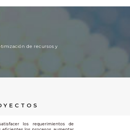
ptimización
de recursos y
OYECTOS
tisfacer los requerimientos de
s eficientes los procesos, aumentar