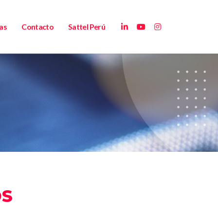
as
Contacto
Sattel Perú
OS