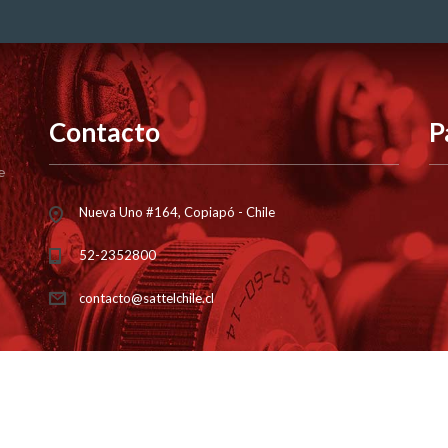
Contacto
P
e
Nueva Uno #164, Copiapó - Chile
52-2352800
contacto@sattelchile.cl
s a
Sattel Chile
| by
Marketing Lab