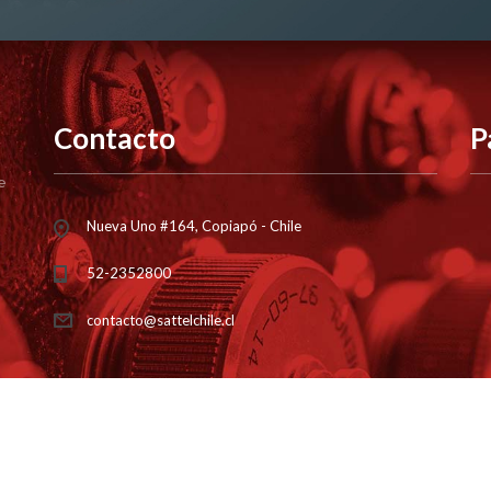
Contacto
P
e
Nueva Uno #164, Copiapó - Chile
52-2352800
contacto@sattelchile.cl
s a
Sattel Chile
| by
Marketing Lab