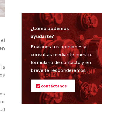
¿Cómo podemos
ayudarte?
 el
Envíanos tus opiniones y
 en
consultas mediante nuestro
formulario de contacto y en
 la
breve te responderemos.
ros
contáctanos
mos
var
cal