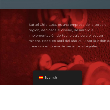
Sattel Chile Ltda. es una empresa de la tercera
región, dedicada al diseño, desarrollo e
implementación de tecnología para el sector
minero. Nace en abril del año 2010 por la visión d
crear una empresa de servicios integrales.
Spanish
© 2010 -
2026 | Todos Los Derechos Reservado