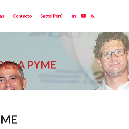
as
Contacto
Sattel Perú
DE LA PYME
PYME