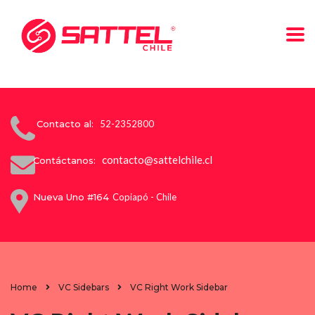
Contacto al:
52-2352800
contacto@sattelchile.cl
Contáctanos:
Nueva Uno #164
Copiapó - Chile
Home
VC Sidebars
VC Right Work Sidebar