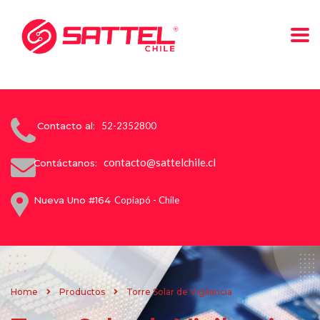
Contacto al:
52-2352800
contacto@sattelchile.cl
Contáctanos:
Nueva Uno #164
Copiapó - Chile
Home
Productos
Torre Solar de Vigilancia