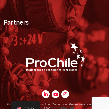
Partners
© 2010 -
2026 | Todos Los Derechos Reservados a
Sattel
Chile
| by
Marketing Lab
English