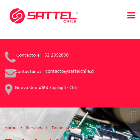
Contacto al:
52-2352800
contacto@sattelchile.cl
Contáctanos:
Nueva Uno #164
Copiapó - Chile
Home
Services
Technical Service