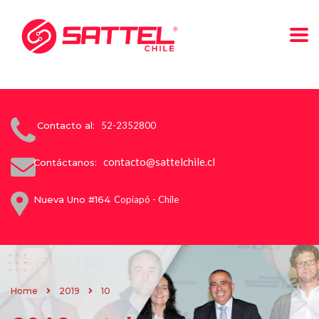
Contacto al:
52-2352800
contacto@sattelchile.cl
Contáctanos:
Nueva Uno #164
Copiapó - Chile
Home
2019
10